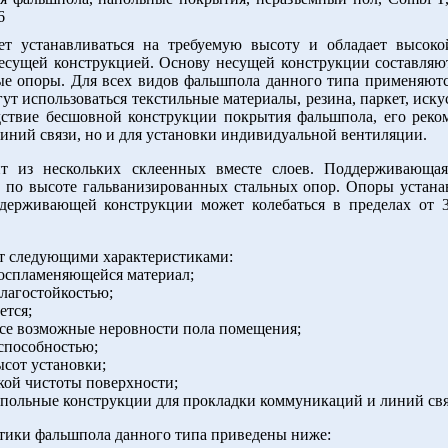
т устанавливаться на требуемую высоту и обладает высоко
есущей конструкцией. Основу несущей конструкции составляю
ые опоры. Для всех видов фальшпола данного типа применяют
ут использоваться текстильные материалы, резина, паркет, иск
дствие бесшовной конструкции покрытия фальшпола, его реком
линий связи, но и для установки индивидуальной вентиляции.
т из нескольких склеенных вместе слоев. Поддерживающая
 по высоте гальванизированных стальных опор. Опоры устанав
держивающей конструкции может колебаться в пределах от 
ет следующими характеристиками:
евоспламеняющейся материал;
влагостойкостью;
ется;
 все возможные неровности пола помещения;
 способностью;
ысот установки;
кой чистоты поверхности;
одпольные конструкции для прокладки коммуникаций и линий свя
тики фальшпола данного типа приведены ниже: