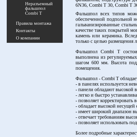
Неразъемный
фальшпол
Combi T
Фальшпол всех типов може
обеспеченной подпольной н
Правила монтажа
гальванизированные стальн
качестве таких покрытий мог
Контакты
камень или керамика. Всле
О компании
только с целью размещения 
Фальшпол Combi T состои
выполнена из регулируемых
шагом 600 мм. Высота под
помещения.
Фальшпол - Combi Т облада
- в панелях используется н
- панели обладают высокой 
- легко и быстро устанавлива
- позволяет корректировать
- обладает высокой несущей
- имеет широкий диапазон в
- отвечает требованиям высо
- позволяет использовать п
Более подробные характерис